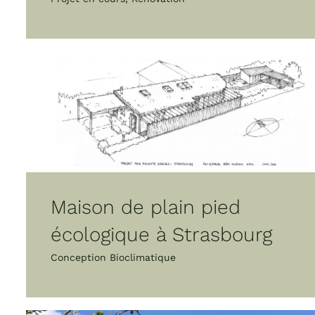
Maison de plain pied
écologique à Strasbourg
Conception Bioclimatique