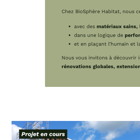
Chez BioSphère Habitat, nous cr
avec des
matériaux sains, 
dans une logique de
perfo
et en plaçant l’humain et l
Nous vous invitons à découvrir 
rénovations globales, extensi