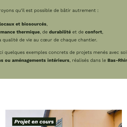
oyons qu’il est possible de bâtir autrement :
locaux et biosourcés
,
rmance thermique
, de
durabilité
et de
confort
,
a qualité de vie au cœur de chaque chantier.
ici quelques exemples concrets de projets menés avec soi
ons ou aménagements intérieurs
, réalisés dans le
Bas-Rhin