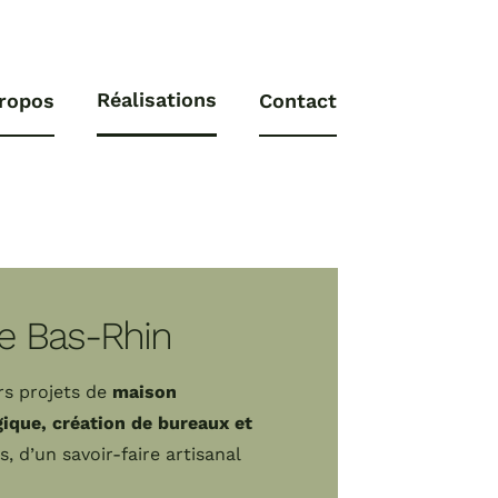
Réalisations
ropos
Contact
le Bas-Rhin
rs projets de
maison
gique, création de bureaux et
s, d’un savoir-faire artisanal