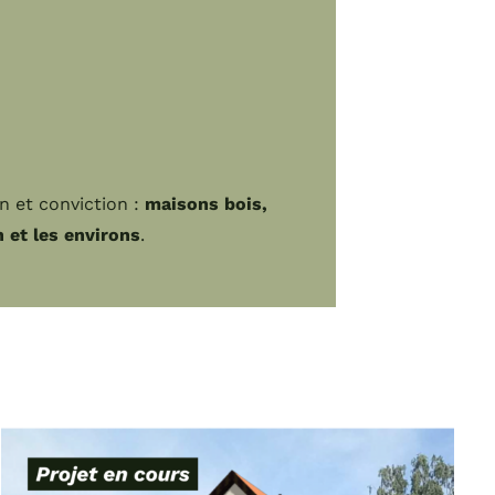
n et conviction :
maisons bois,
 et les environs
.