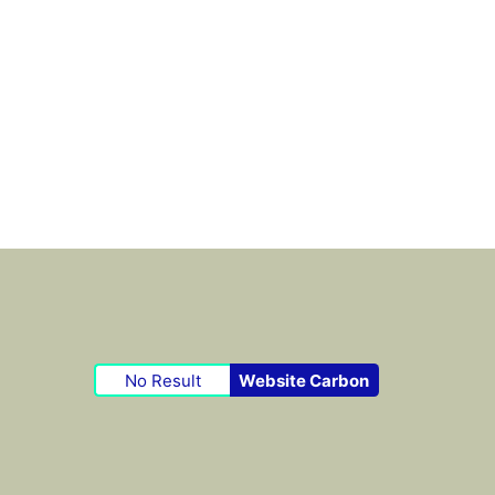
No Result
Website Carbon