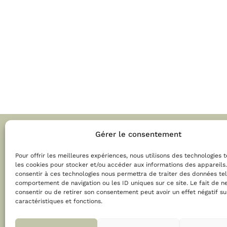
Gérer le consentement
Biosphère Habitat
Pour offrir les meilleures expériences, nous utilisons des technologies 
les cookies pour stocker et/ou accéder aux informations des appareils.
consentir à ces technologies nous permettra de traiter des données tel
Maître d’œuvre et biologiste de l’habitat à
comportement de navigation ou les ID uniques sur ce site. Le fait de n
Saverne, en Alsace.
consentir ou de retirer son consentement peut avoir un effet négatif su
caractéristiques et fonctions.