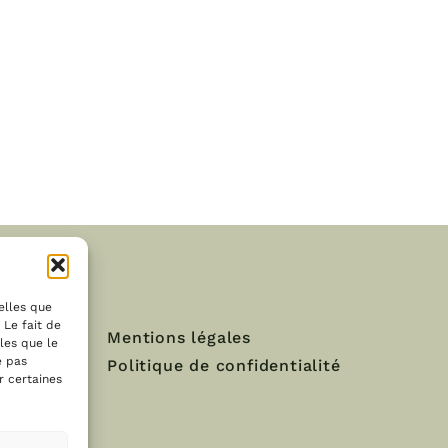
telles que
 Le fait de
Mentions légales
les que le
e pas
Politique de confidentialité
r certaines