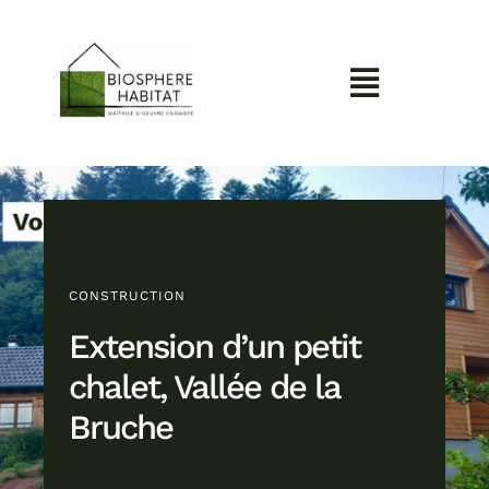
Skip
to
content
Toggle
Navigati
Accueil
Construire mon projet
A propos
CONSTRUCTION
Extension d’un petit
Réalisations
chalet, Vallée de la
Bruche
Contact